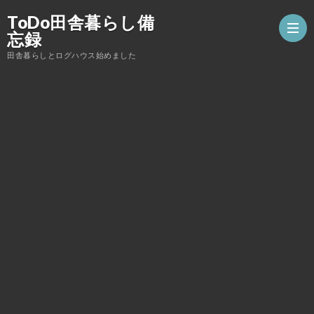
ToDo田舎暮らし備
忘録
田舎暮らしとログハウス始めました
薪
ス
ロ
ト
グ
DIY
ー
ハ
こ
ブ
ウ
ん
家
ス
な
庭
子