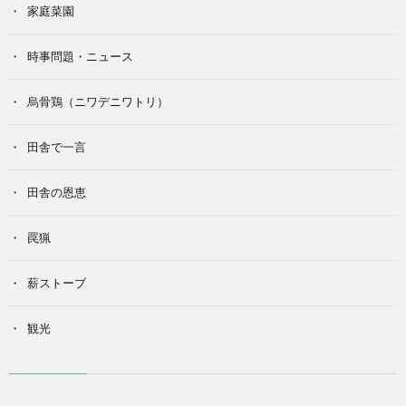
家庭菜園
時事問題・ニュース
烏骨鶏（ニワデニワトリ）
田舎で一言
田舎の恩恵
罠猟
薪ストーブ
観光