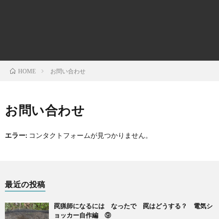
の
菜
育
時
欲
園
て
事
し
問
お問い合わせ
HOME
か
題・
お問い合わせ
っ
ニ
エラー:
コンタクトフォームが見つかりません。
た！
ュ
ー
最近の投稿
ス
罠猟師になるには なったで 罠はどうする？ 電気シ
ョッカー自作編 ⑨