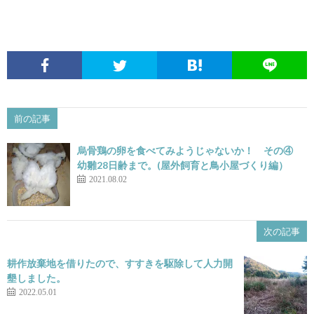
前の記事
烏骨鶏の卵を食べてみようじゃないか！ その④
幼雛28日齢まで。(屋外飼育と鳥小屋づくり編）
2021.08.02
次の記事
耕作放棄地を借りたので、すすきを駆除して人力開
墾しました。
2022.05.01