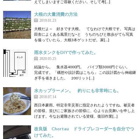
えてしまいますご容赦ください。そして考[…]
大根の大量消費の方法
2019.01.23
大根だよ～ 好きです大根。 てなわけで大根です。 写真は
田舎によくある風景だな~と うちのちびと散歩がてら写真
を撮っていたら、大根3本ゲットだぜ。 家[…]
雨水タンクをDIYで作ってみた。
2020.05.25
結論から。 集水器4000円。 パイプ類3000円ぐらい。
完成です。 「構想や設計図はこちら」 この設計図から伸縮継
ぎ手を省きました。 200リット[…]
水カップラーメン。 釣りにも非常時にも。
2018.07.14
西日本豪雨。特定非常災害に指定されたようですね。被災者
の皆様、並びにご家族さの皆様に、心よりお見舞いを申し上
げます。今なお避難されている皆様、復旧作業[…]
改良版 Chortau ドライブレコーダーを自分でつ
けてみた。