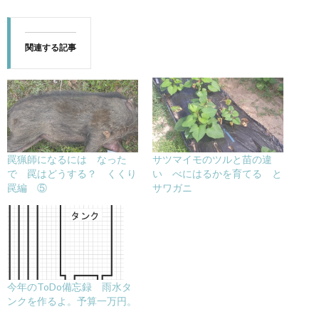
関連する記事
罠猟師になるには なった
サツマイモのツルと苗の違
で 罠はどうする？ くくり
い べにはるかを育てる と
罠編 ⑤
サワガニ
今年のToDo備忘録 雨水タ
ンクを作るよ。予算一万円。