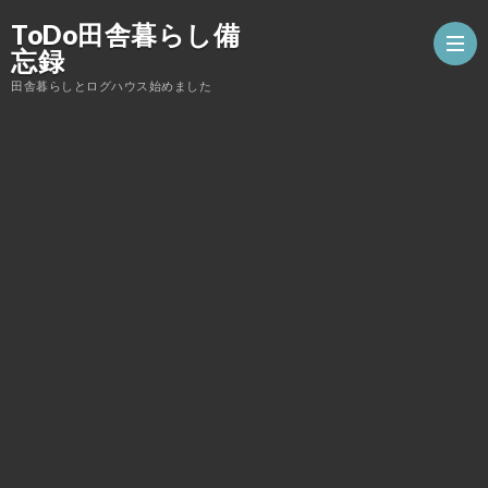
ToDo田舎暮らし備
忘録
田舎暮らしとログハウス始めました
薪
ス
ロ
ト
グ
DIY
ー
ハ
こ
ブ
ウ
ん
家
ス
な
庭
子