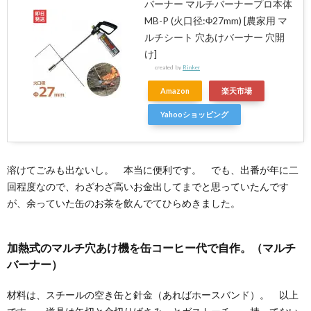
バーナー マルチバーナープロ本体
MB-P (火口径:Φ27mm) [農家用 マ
ルチシート 穴あけバーナー 穴開
け]
created by
Rinker
Amazon
楽天市場
Yahooショッピング
溶けてごみも出ないし。 本当に便利です。 でも、出番が年に二
回程度なので、わざわざ高いお金出してまでと思っていたんです
が、余っていた缶のお茶を飲んでてひらめきました。
加熱式のマルチ穴あけ機を缶コーヒー代で自作。（マルチ
バーナー）
材料は、スチールの空き缶と針金（あればホースバンド）。 以上