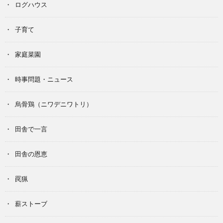
ログハウス
子育て
家庭菜園
時事問題・ニュース
烏骨鶏（ニワデニワトリ）
田舎で一言
田舎の恩恵
罠猟
薪ストーブ