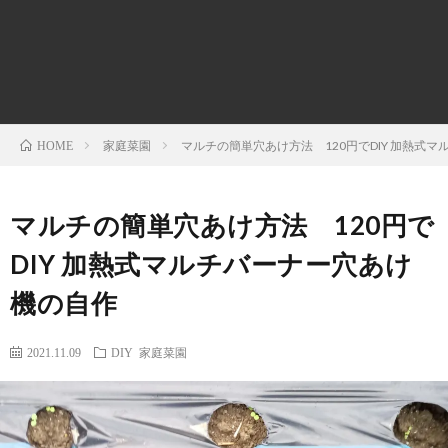
の
菜
育
時
欲
園
て
事
し
問
家庭菜園
マルチの簡単穴あけ方法 120円でDIY 加熱式
HOME
か
題・
マルチの簡単穴あけ方法 120円で
っ
ニ
DIY 加熱式マルチバーナー穴あけ
機の自作
た！
ュ
2021.11.09
DIY
家庭菜園
ー
ス