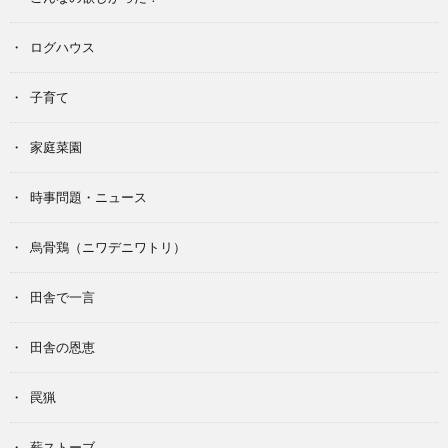
ログハウス
子育て
家庭菜園
時事問題・ニュース
烏骨鶏（ニワデニワトリ）
田舎で一言
田舎の恩恵
罠猟
薪ストーブ