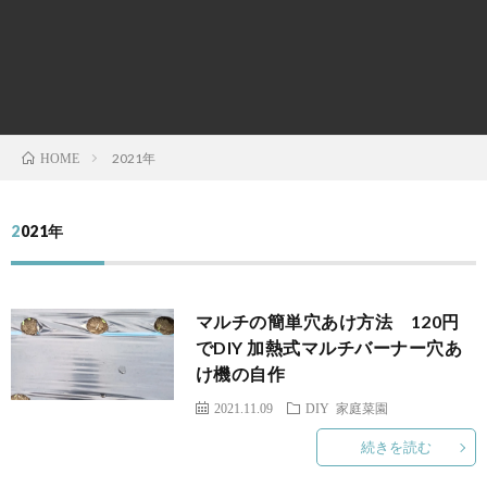
の
菜
育
時
欲
園
て
事
し
問
2021年
HOME
か
題・
2021年
っ
ニ
マルチの簡単穴あけ方法 120円
た！
ュ
でDIY 加熱式マルチバーナー穴あ
け機の自作
ー
2021.11.09
DIY
家庭菜園
ス
続きを読む