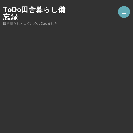
ToDo田舎暮らし備
忘録
田舎暮らしとログハウス始めました
薪
ス
ロ
ト
グ
DIY
ー
ハ
こ
ブ
ウ
ん
家
ス
な
庭
子