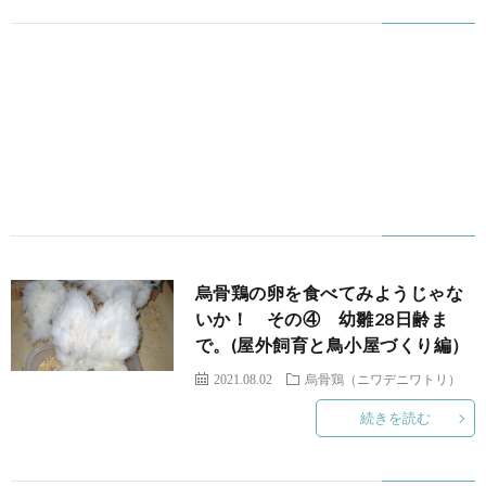
烏骨鶏の卵を食べてみようじゃな
いか！ その④ 幼雛28日齢ま
で。(屋外飼育と鳥小屋づくり編）
2021.08.02
烏骨鶏（ニワデニワトリ）
続きを読む