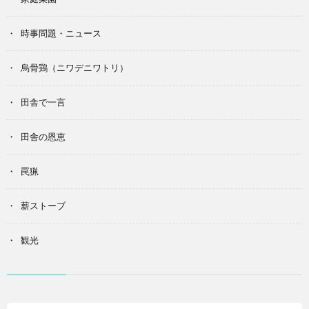
時事問題・ニュース
烏骨鶏（ニワデニワトリ）
田舎で一言
田舎の恩恵
罠猟
薪ストーブ
観光