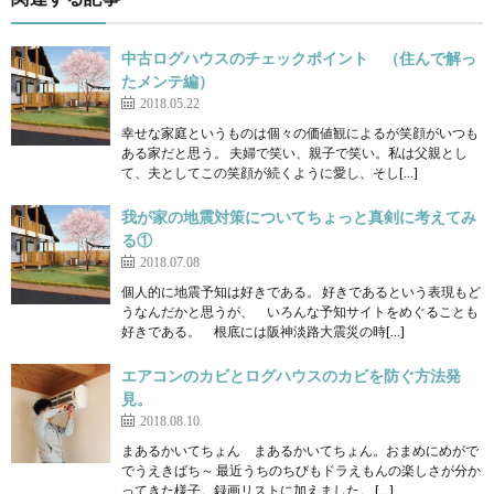
中古ログハウスのチェックポイント （住んで解っ
たメンテ編）
2018.05.22
幸せな家庭というものは個々の価値観によるが笑顔がいつも
ある家だと思う。 夫婦で笑い、親子で笑い。私は父親とし
て、夫としてこの笑顔が続くように愛し、そし[…]
我が家の地震対策についてちょっと真剣に考えてみ
る①
2018.07.08
個人的に地震予知は好きである。 好きであるという表現もど
うなんだかと思うが、 いろんな予知サイトをめぐることも
好きである。 根底には阪神淡路大震災の時[…]
エアコンのカビとログハウスのカビを防ぐ方法発
見。
2018.08.10
まあるかいてちょん まあるかいてちょん。おまめにめがで
でうえきばち～ 最近うちのちびもドラえもんの楽しさが分か
ってきた様子。録画リストに加えました。 […]