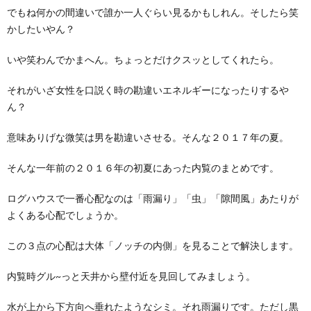
でもね何かの間違いで誰か一人ぐらい見るかもしれん。そしたら笑
かしたいやん？
いや笑わんでかまへん。ちょっとだけクスッとしてくれたら。
それがいざ女性を口説く時の勘違いエネルギーになったりするや
ん？
意味ありげな微笑は男を勘違いさせる。そんな２０１７年の夏。
そんな一年前の２０１６年の初夏にあった内覧のまとめです。
ログハウスで一番心配なのは「雨漏り」「虫」「隙間風」あたりが
よくある心配でしょうか。
この３点の心配は大体「ノッチの内側」を見ることで解決します。
内覧時グル~っと天井から壁付近を見回してみましょう。
水が上から下方向へ垂れたようなシミ。それ雨漏りです。ただし黒