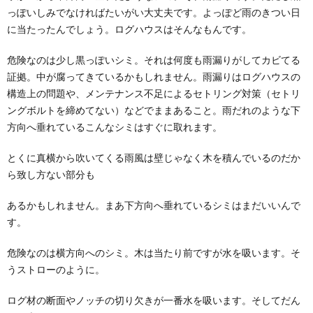
っぽいしみでなければたいがい大丈夫です。よっぽど雨のきつい日
に当たったんでしょう。ログハウスはそんなもんです。
危険なのは少し黒っぽいシミ。それは何度も雨漏りがしてカビてる
証拠。中が腐ってきているかもしれません。雨漏りはログハウスの
構造上の問題や、メンテナンス不足によるセトリング対策（セトリ
ングボルトを締めてない）などでままあること。雨だれのような下
方向へ垂れているこんなシミはすぐに取れます。
とくに真横から吹いてくる雨風は壁じゃなく木を積んでいるのだか
ら致し方ない部分も
あるかもしれません。まあ下方向へ垂れているシミはまだいいんで
す。
危険なのは横方向へのシミ。木は当たり前ですが水を吸います。そ
うストローのように。
ログ材の断面やノッチの切り欠きが一番水を吸います。そしてだん