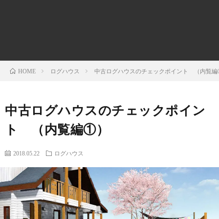
の
菜
育
時
欲
園
て
事
し
問
ログハウス
中古ログハウスのチェックポイント （内覧編
HOME
か
題・
中古ログハウスのチェックポイン
っ
ニ
ト （内覧編①）
た！
ュ
2018.05.22
ログハウス
ー
ス