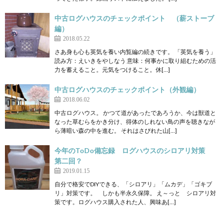
中古ログハウスのチェックポイント （薪ストーブ
編）
2018.05.22
さあ身も心も英気を養い内覧編の続きです。 「英気を養う」
読み方：えいきをやしなう 意味：何事かに取り組むための活
力を蓄えること。元気をつけること。休[…]
中古ログハウスのチェックポイント（外観編）
2018.06.02
中古ログハウス。 かつて道があったであろうか、今は獣道と
なった草むらをかき分け、得体のしれない鳥の声を聴きなが
ら薄暗い森の中を進む。 それはさびれた山[…]
今年のToDo備忘録 ログハウスのシロアリ対策
第二回？
2019.01.15
自分で格安でDIYできる、「シロアリ」「ムカデ」「ゴキブ
リ」対策です。 しかも半永久保障。 え～っと シロアリ対
策です。ログハウス購入された人、興味あ[…]