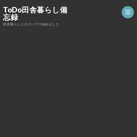
ToDo田舎暮らし備
忘録
田舎暮らしとログハウス始めました
薪
ス
ロ
ト
グ
DIY
ー
ハ
こ
ブ
ウ
ん
家
ス
な
庭
子